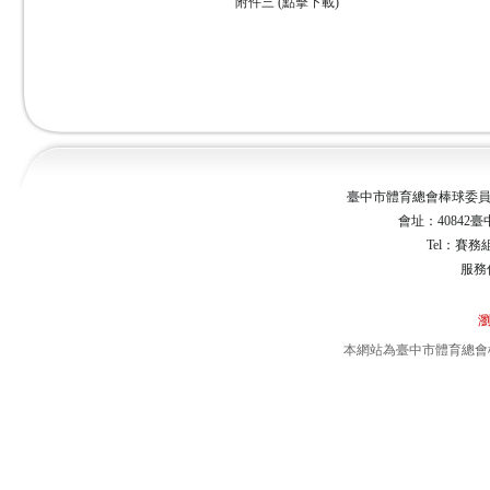
附件三 (點擊下載)
臺中市體育總會棒球委員會 Taichu
會址：40842臺
Tel：賽務組0
服務
瀏
本網站為臺中市體育總會