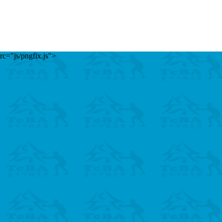
rc="js/pngfix.js">